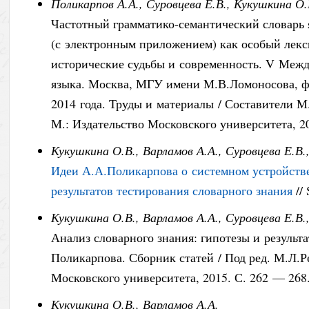
Поликарпов А.А., Суровцева Е.В., Кукушкина О.
Частотный грамматико-семантический словарь
(с электронным приложением) как особый лекси
исторические судьбы и современность. V Межд
языка. Москва, МГУ имени М.В.Ломоносова, ф
2014 года. Труды и материалы / Составители 
М.: Издательство Московского университета, 2
Кукушкина О.В., Варламов А.А., Суровцева Е.В
Идеи А.А.Поликарпова о системном устройстве
результатов тестирования словарного знания
//
Кукушкина О.В., Варламов А.А., Суровцева Е.В
Анализ словарного знания: гипотезы и результ
Поликарпова. Сборник статей / Под ред. М.Л.Р
Московского университета, 2015. С. 262 — 26
Кукушкина О.В., Варламов А.А.