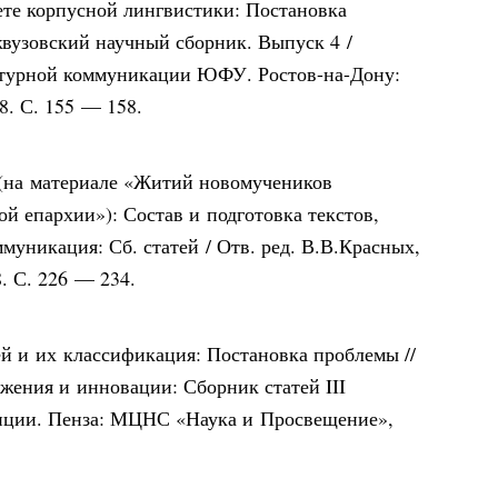
ете корпусной лингвистики: Постановка
жвузовский научный сборник. Выпуск 4 /
ьтурной коммуникации ЮФУ. Ростов-на-Дону:
8. С. 155 — 158.
(на материале «Житий новомучеников
й епархии»): Состав и подготовка текстов,
ммуникация: Сб. статей / Отв. ред. В.В.Красных,
. С. 226 — 234.
ей и их классификация: Постановка проблемы //
жения и инновации: Сборник статей III
нции. Пенза: МЦНС «Наука и Просвещение»,